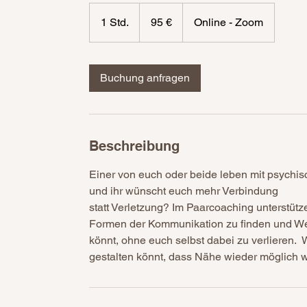
95
Euro
1 Std.
1
95 €
Online - Zoom
S
t
d
Buchung anfragen
Beschreibung
Einer von euch oder beide leben mit psychi
und ihr wünscht euch mehr Verbindung
statt Verletzung? Im Paarcoaching unterstütz
Formen der Kommunikation zu finden und Weg
könnt, ohne euch selbst dabei zu verlieren.
gestalten könnt, dass Nähe wieder möglich 