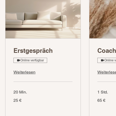
Erstgespräch
Coach
Online verfügbar
Online 
Weiterlesen
Weiterles
20 Min.
1 Std.
25
65
25 €
65 €
Euro
Euro