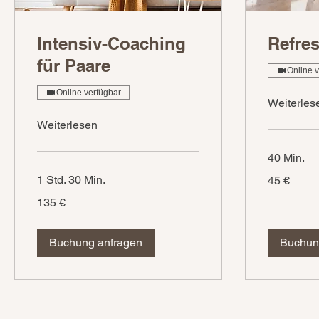
Intensiv-Coaching
Refre
für Paare
Online 
Online verfügbar
Weiterles
Weiterlesen
40 Min.
45
1 Std. 30 Min.
45 €
Euro
135
135 €
Euro
Buchung anfragen
Buchun